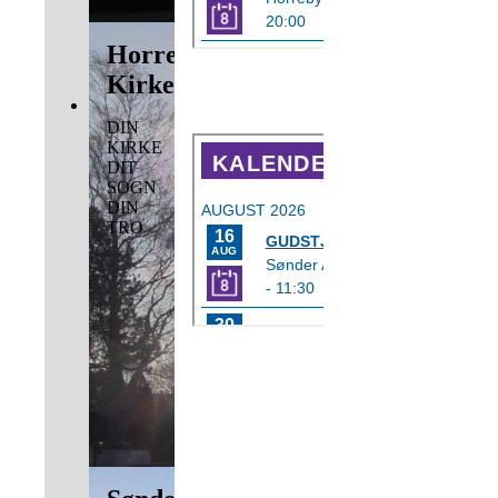
Horreby
Næste
Kirke
Gudstjeneste i
Sønder Alslev
Kirke
DIN
KIRKE
DIT
SOGN
DIN
TRO