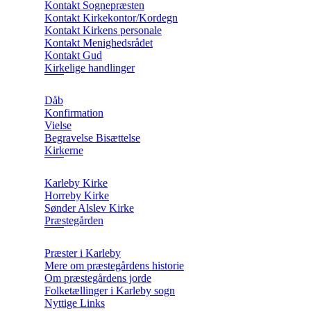
Kontakt Sognepræsten
Kontakt Kirkekontor/Kordegn
Kontakt Kirkens personale
Kontakt Menighedsrådet
Kontakt Gud
Kirkelige handlinger
Dåb
Konfirmation
Vielse
Begravelse Bisættelse
Kirkerne
Karleby Kirke
Horreby Kirke
Sønder Alslev Kirke
Præstegården
Præster i Karleby
Mere om præstegårdens historie
Om præstegårdens jorde
Folketællinger i Karleby sogn
Nyttige Links