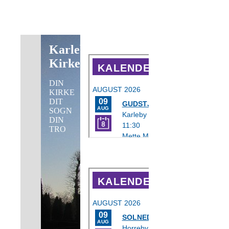
Næste
Gudstjeneste i
Karleby
Karleby Kirke
Kirke
DIN
KIRKE
DIT
SOGN
DIN
TRO
Næste
Gudstjeneste i
Horreby Kirke